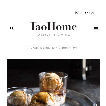
סל הקניות
(
0
)
ראשי
/
מוצרים
/
12 כוסות S (חם/קר)